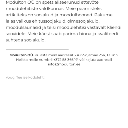
Modulton OÜ on spetsialiseerunud ettevõte
moodulehitiste valdkonnas. Meie peamisteks
artikliteks on soojakud ja moodulhooned. Pakume
laias valikus ehitussoojakuid, olmesoojakuid,
moodulsaunasid ja teisi moodulehitisi vastavalt kliendi
soovidele. Meie käest saab parima hinna ja kvaliteedi
suhtega soojakuid.
Modulton OÜ.
Külasta meid aadressil Suur-Sõjamäe 25a, Tallinn.
Helista meile numbril +372 58 366 191 või kirjuta aadressil
info
@m
odulton.ee
Voog. Tee ise koduleht!